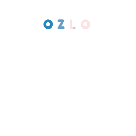
O
Z
L
O